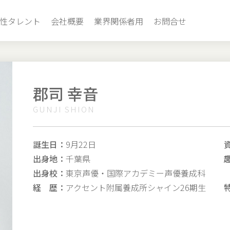
性タレント
会社概要
業界関係者用
お問合せ
郡司 幸音
GUNJI SHION
誕生日：
9月22日
出身地：
千葉県
出身校：
東京声優・国際アカデミー声優養成科
経 歴：
アクセント附属養成所シャイン26期生