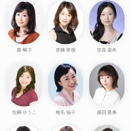
齋 暢子
斎藤 恵理
笹森 亜希
佐藤 ゆうこ
椎名 倫子
島田 夏美