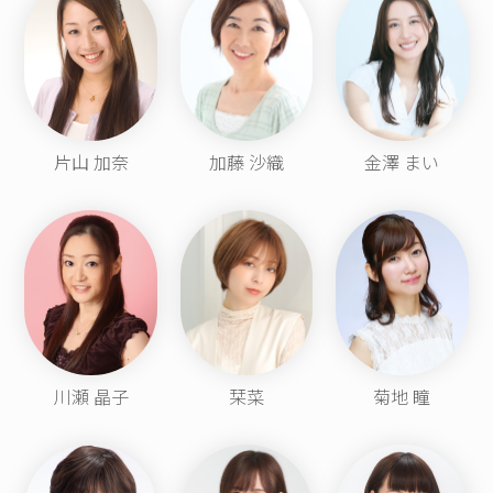
片山 加奈
加藤 沙織
金澤 まい
川瀬 晶子
栞菜
菊地 瞳