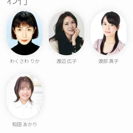
わくさわ りか
渡辺 広子
渡部 真子
和田 あかり