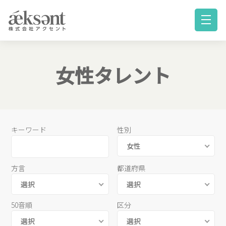
女性タレント
キーワード
性別
女性
方言
都道府県
選択
選択
50音順
区分
選択
選択