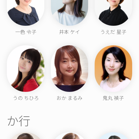
一色 令子
井本 ケイ
うえだ 星子
うの ちひろ
おか まるみ
鬼丸 禎子
か行