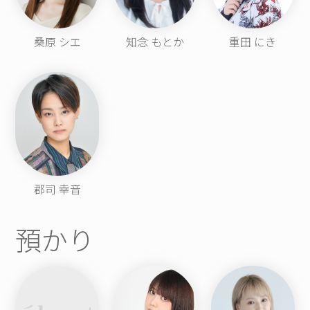
桑原 シエ
知念 もとか
重田 にき
郡司 幸音
預かり