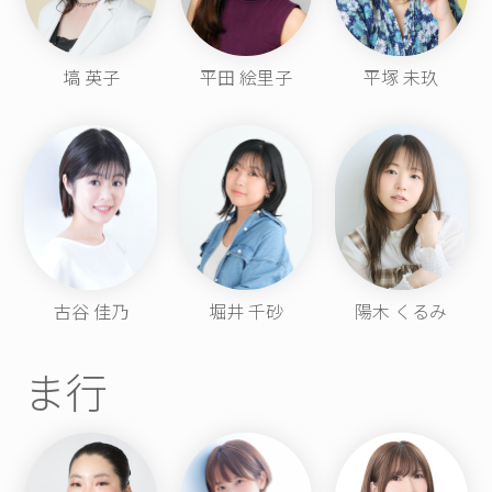
塙 英子
平田 絵里子
平塚 未玖
古谷 佳乃
堀井 千砂
陽木 くるみ
ま行