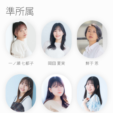
準所属
一ノ瀬 七都子
岡田 夏実
鮮于 恩