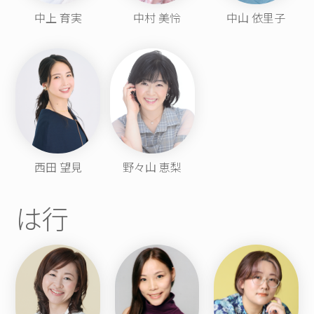
中上 育実
中村 美怜
中山 依里子
西田 望見
野々山 恵梨
は行