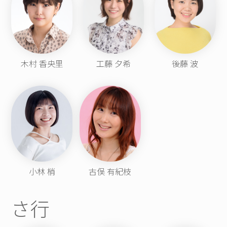
木村 香央里
工藤 夕希
後藤 波
小林 梢
古俣 有紀枝
さ行