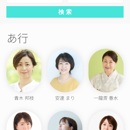
あ行
青木 邦枝
安達 まり
一龍斎 春水