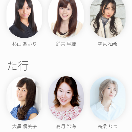
杉山 あいり
鈴宮 早織
空見 柚希
た行
大黒 優美子
髙月 希海
高梁 りつ