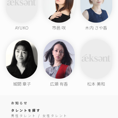
AYUKO
市邑 咲
木内 さや香
城間 章子
広瀬 有香
松本 美和
お知らせ
タレントを探す
男性タレント
/
女性タレント