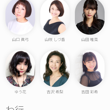
山口 眞弓
山咲 しづ香
山田 唯菜
ゆう花
吉沢 希梨
吉田 彩希
わ行