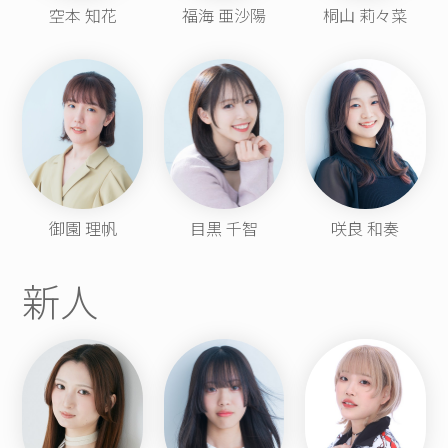
空本 知花
福海 亜沙陽
桐山 莉々菜
御園 理帆
目黒 千智
咲良 和奏
新人