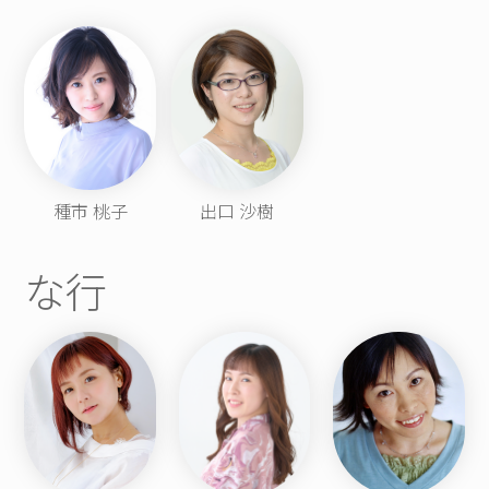
種市 桃子
出口 沙樹
な行