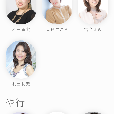
松田 喜実
南野 こころ
宮島 えみ
村田 博美
や行