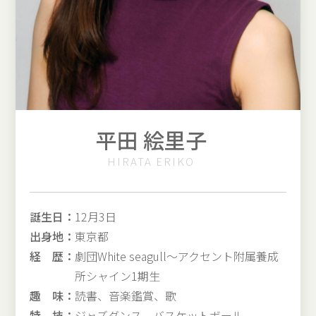
平田 絵里子
HIRATA ERIKO
誕生日：
12月3日
出身地：
東京都
経 歴：
劇団White seagull〜アクセント附属養成
所シャイン1期生
趣 味：
読書、音楽鑑賞、歌
特 技：
ジャズダンス、バスケットボール