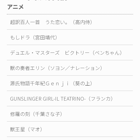
アニメ
超訳百人一首 うた恋い。（高内侍）
もしドラ（宮田靖代）
デュエル・マスターズ ビクトリー（ベンちゃん）
獣の奏者エリン（ソヨン／ナレーション）
源氏物語千年紀Ｇｅｎｊｉ（葵の上）
GUNSLINGER GIRL-IL TEATRINO-（フランカ）
修羅の刻（千葉さな子）
獣王星（マオ）