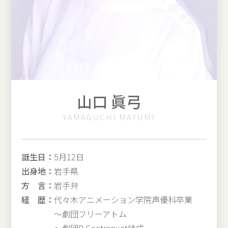
山口 眞弓
YAMAGUCHI MAYUMI
誕生日：
5月12日
出身地：
岩手県
方 言：
岩手弁
経 歴：
代々木アニメーション学院声優科卒業
〜劇団フリーアトム
〜劇団P-Contrapunt結成