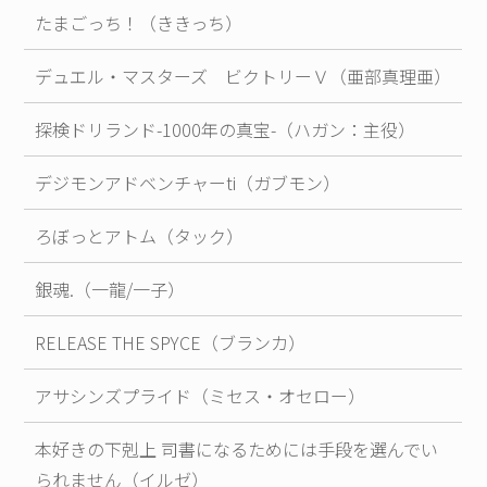
たまごっち！（ききっち）
デュエル・マスターズ ビクトリーＶ（亜部真理亜）
探検ドリランド-1000年の真宝-（ハガン：主役）
デジモンアドベンチャーti（ガブモン）
ろぼっとアトム（タック）
銀魂.（一龍/一子）
RELEASE THE SPYCE（ブランカ）
アサシンズプライド（ミセス・オセロー）
本好きの下剋上 司書になるためには手段を選んでい
られません（イルゼ）