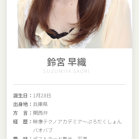
鈴宮 早織
SUZUMIYA SAORI
誕生日：
1月28日
出身地：
兵庫県
方 言：
関西弁
経 歴：
映像テクノアカデミア〜ぷろだくしょん
バオバブ
趣 味：
ポストカード集め、写真