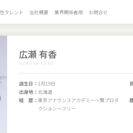
性タレント
会社概要
業界関係者用
お問合せ
広瀬 有香
HIROSE YUKA
誕生日：
1月19日
出身地：
北海道
経 歴：
東京アナウンスアカデミー〜賢プロダ
クション〜フリー