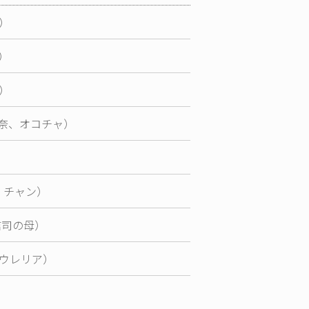
）
）
）
奈、オコチャ）
・チャン）
（信司の母）
ウレリア）