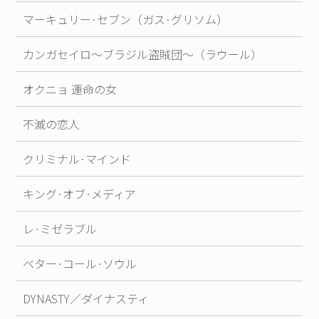
マーキュリー·セブン（ガス·グリソム）
カンガセイロ～ブラジル盗賊団～（ラウール）
オクニョ 運命の女
不滅の恋人
クリミナル·マインド
キング·オブ·メディア
レ·ミゼラブル
ベター·コール·ソウル
DYNASTY／ダイナスティ