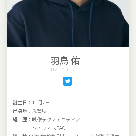
羽鳥 佑
HATORI YU
誕生日：
11月7日
出身地：
滋賀県
経 歴：
映像テクノアカデミア
～オフィスPAC