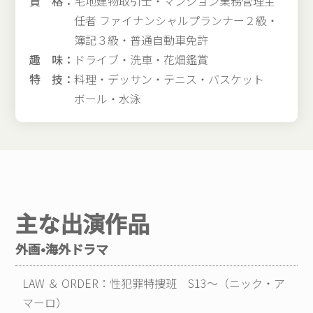
資 格：
宅地建物取引士・マンション業務管理主
任者 ファイナンシャルプランナー２級・
簿記３級・普通自動車免許
趣 味：
ドライブ・洗車・花畑鑑賞
特 技：
料理・デッサン・テニス・バスケット
ボール・水泳
主な出演作品
外画•海外ドラマ
LAW ＆ ORDER：性犯罪特捜班 S13～（ニック・ア
マーロ）