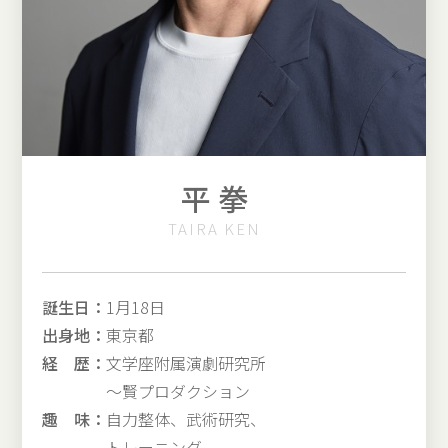
平 拳
TAIRA KEN
誕生日：
1月18日
出身地：
東京都
経 歴：
文学座附属演劇研究所
〜賢プロダクション
趣 味：
自力整体、武術研究、
トレーニング